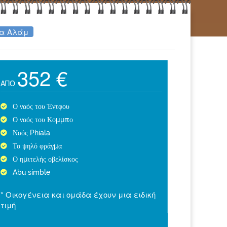
σα Αλάμ
352 €
ΑΠΌ
Ο ναός του Έντφου
Ο ναός του Κομμπο
Ναός Phiala
Το ψηλό φράγμα
Ο ημιτελής οβελίσκος
Abu simble
* Οικογένεια και ομάδα έχουν μια ειδική
τιμή