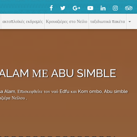
ακτοπλοϊκές εκδρομές
Κρουαζιέρες στο Νείλο
ταξιδιωτικά πακέτα
 ALAM ΜΕ ABU SIMBLE
sa Alam, Επισκεφθείτε τον ναό Edfu και Kom ombo, Abu simble
ιέρα Νείλου ,