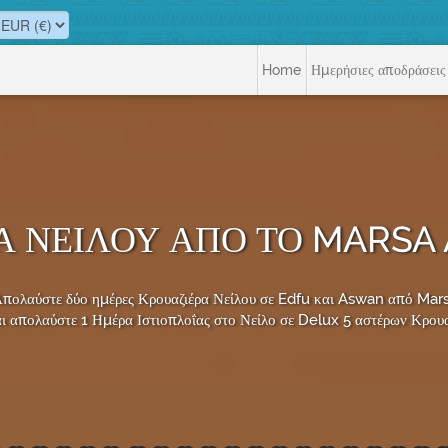
Home
Ημερήσιες αποδράσεις
Α ΝΕΊΛΟΥ ΑΠΌ ΤΟ MARSA
πολαύστε δύο ημέρες Κρουαζιέρα Νείλου σε Edfu και Aswan από Mar
ι απολαύστε 1 Ημέρα Ιστιοπλοΐας στο Νείλο σε Delux 5 αστέρων Κρουαζ