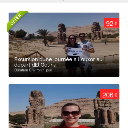
OFFER
92
€
Excursion dune journée à Louxor au
départ dEl Gouna
Duration Environ 1 jour
206
€