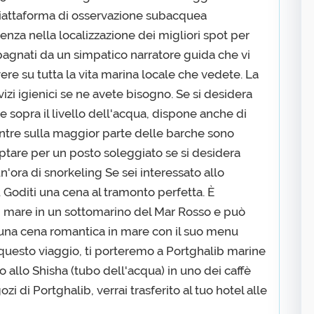
 piattaforma di osservazione subacquea
ienza nella localizzazione dei migliori spot per
pagnati da un simpatico narratore guida che vi
 vere su tutta la vita marina locale che vedete. La
izi igienici se ne avete bisogno. Se si desidera
 sopra il livello dell'acqua, dispone anche di
mentre sulla maggior parte delle barche sono
ptare per un posto soleggiato se si desidera
n'ora di snorkeling Se sei interessato allo
 Goditi una cena al tramonto perfetta. È
in mare in un sottomarino del Mar Rosso e può
 una cena romantica in mare con il suo menu
questo viaggio, ti porteremo a Portghalib marine
to allo Shisha (tubo dell'acqua) in uno dei caffè
zi di Portghalib, verrai trasferito al tuo hotel alle