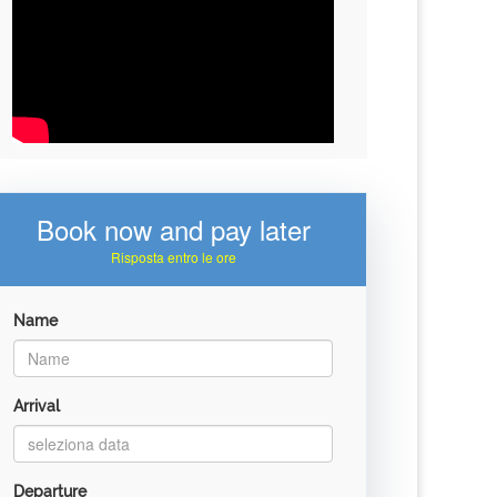
Book now and pay later
Risposta entro le ore
Name
Arrival
Departure