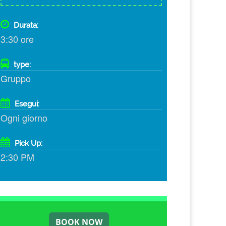
Durata:
3:30 ore
type:
Gruppo
Esegui:
Ogni giorno
Pick Up:
2:30 PM