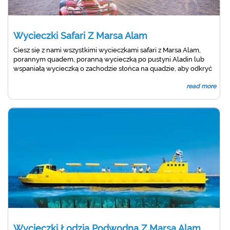
Wycieczki Safari Z Marsa Alam
Ciesz się z nami wszystkimi wycieczkami safari z Marsa Alam,
porannym quadem, poranną wycieczką po pustyni Aladin lub
wspaniałą wycieczką o zachodzie słońca na quadzie, aby odkryć
uroczą pustynię Marsa Alam. przeżyj jazdę między górami Marsa
read more
Alam z przyjemną okazją do zobaczenia życia Beduinów.
Wycieczki Łodzią Podwodną Z Marsa Alam