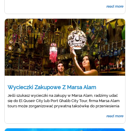
skarbów archeologicznych, Pakiety rejsów po Nilu z Marsa Alam
read more
między Luksorem a Asuanem są niesamowite doświadczenie,
które możesz dodać do swojego Egiptu
Wycieczki Zakupowe Z Marsa Alam
Jeśli szukasz wycieczki na zakupy w Marsa Alam, radzimy udać
się do El Quseir City lub Port Ghalib City Tour, firma Marsa Alam
tours może zorganizować prywatną taksówkę do przeniesienia
do miasta El Quseir lub jednodniową wycieczkę na zakupy do
read more
Port Ghalib z prywatna taksówka i przewodnik wycieczek.