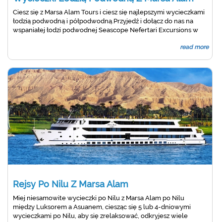
Ciesz się z Marsa Alam Tours i ciesz się najlepszymi wycieczkami
łodzią podwodną i półpodwodną.Przyjedź i dołącz do nas na
wspaniałej łodzi podwodnej Seascope Nefertari Excursions w
Marsa Alam
read more
Rejsy Po Nilu Z Marsa Alam
Miej niesamowite wycieczki po Nilu z Marsa Alam po Nilu
między Luksorem a Asuanem, ciesząc się 5 lub 4-dniowymi
wycieczkami po Nilu, aby się zrelaksować, odkryjesz wiele