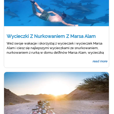
Wycieczki Z Nurkowaniem Z Marsa Alam
Weź swoje wakacje i skorzystaj z wycieczek i wycieczek Marsa
Alam i ciesz się najlepszymi wycieczkami ze snurkowaniem,
nurkowaniem z rurką w domu delfinów Marsa Alam, wycieczką
ze snurkowaniem w Port Ghalib Marina i Hamata oraz Satayah
read more
Dolphin House Przyjdź i dołącz do nas na wspaniałe wycieczki
nurkowe w Marsa Alam