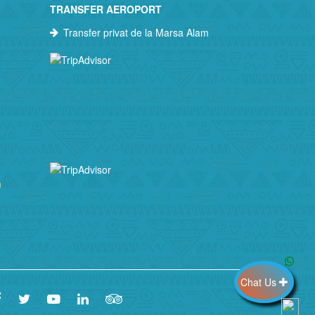
TRANSFER AEROPORT
Transfer privat de la Marsa Alam
m
Chat Us