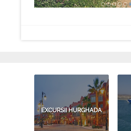
EXCURSII HURGHADA