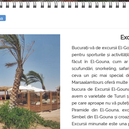
na
Exc
Bucurați-vă de excursii El-
pentru sporturile și activităț
făcut în El-Gouna, cum ar f
scufundări, snorkeling, safa
ceva un pic mai special de
Marsaalamtours oferă multe ac
bucura de Excursii El-Gouna 
avem o varietate de Tururi și
pe care aproape nu vă puteți p
Piramide din El-Gouna, exc
Simbel din El-Gouna și croaz
Excursii minunate este una p