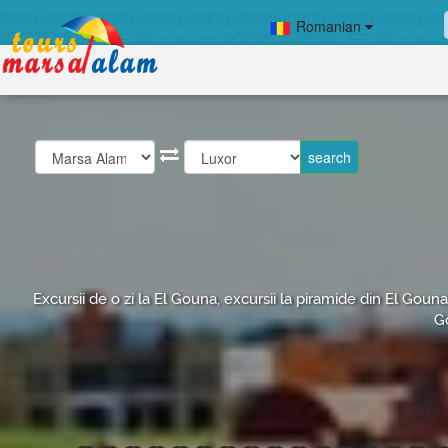
Romanian
Excursii de o zi la El Gouna, excursii la piramide din El Gouna
Go