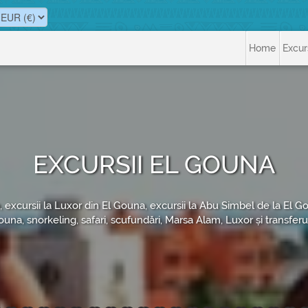
Home
Excurs
EXCURSII EL GOUNA
, excursii la Luxor din El Gouna, excursii la Abu Simbel de la El Go
una, snorkeling, safari, scufundări, Marsa Alam, Luxor și transferur