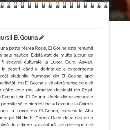
ursii El Gouna
Gouna peste Marea Roșie, El Gouna este renumit
ile sale nautice; Există atât de multe lucruri de
i excursii culturale la Luxor, Cairo, Aswan,
ri în deșert, când ai dorința de a experimenta
cât stațiunile frumoase din El Gouna, apoi
tivități din El Gouna și vă oferă șansa de a vă
către cele mai atractive destinații din Egipt,
 Excursii din El-Gouna. Unele dintre excursiile
ermite să le pierdeți includ excursii la Cairo și
ursii la Luxor din El-Gouna, excursii la Abu
iere pe Nil din El-Gouna, Dacă ideea dvs. de o
lină de acțiune și aventură, veți descoperi că