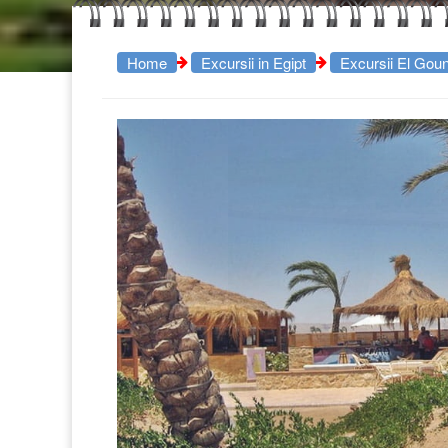
Home
Excursii in Egipt
Excursii El Gou