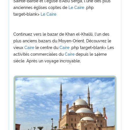
Sainte-Barbe et l'église d'Abu Serga, l'une des plus
anciennes églises coptes de
Le Caire
.php
target=blank>
Le Caire
Continuez vers le bazar de Khan el-Khalili, l'un des
plus anciens bazars du Moyen-Orient. Découvrez le
vieux
Caire
le centre du
Caire
.php target=blank> Les
activités commerciales du
Caire
depuis le 14ème
siècle. Après un voyage incroyable,