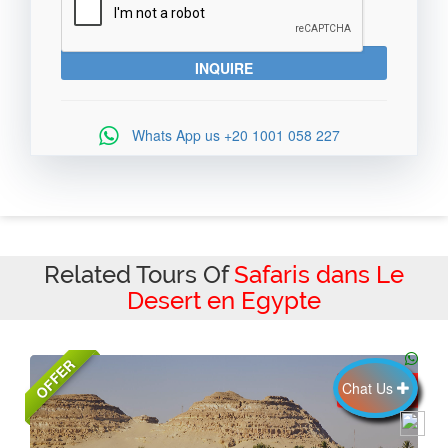
Whats App us
+20 1001 058 227
Related Tours Of
Safaris dans Le
Desert en Egypte
OFFER
1100
Chat Us
$