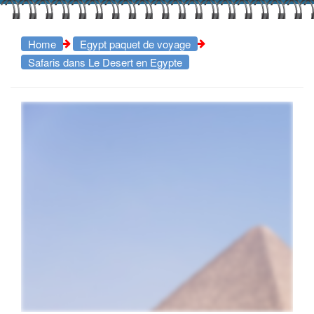
Home
Egypt paquet de voyage
Safaris dans Le Desert en Egypte