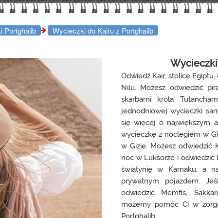
 Portghalib
Wycieczki do Kairu z Portghalib
Wycieczki 
Odwiedź Kair, stolicę Egiptu
Nilu. Możesz odwiedzić pi
skarbami króla Tutancham
jednodniowej wycieczki sam
się więcej o największym 
wycieczkę z noclegiem w Giz
w Gizie. Możesz odwiedzić K
noc w Luksorze i odwiedzić 
świątynię w Karnaku, a n
prywatnym pojazdem. Jeśl
odwiedzić Memfis, Sakkar
możemy pomóc Ci w zorgan
Portghalib.