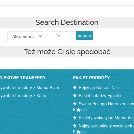
Search Destination
Też może Ci się spodobać
NISKOWE TRANSFERY
PAKIET PODRÓŻY
rywatne transfery z Marsa Alam
Rejsy po Kairze i Nilu
rywatne transfery z Kairu
Pakiet safari w Egipcie
Swieta Bozego Narodzenia w
Egipcie
Pakiety wakacyjne Marsa Al
Najlepsze pakiety wycieczek
Egipcie