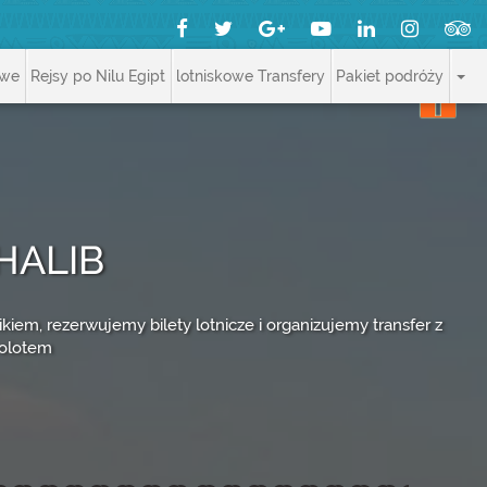
owe
Rejsy po Nilu Egipt
lotniskowe Transfery
Pakiet podróży
HALIB
iem, rezerwujemy bilety lotnicze i organizujemy transfer z
molotem