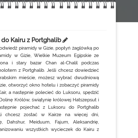
do Kairu z Portghalib
, odwiedź piramidy w Gizie, popłyń żaglówką po
ramidy w Gizie, Wielkie Muzeum Egipskie ze
ona i stary bazar Chan al-Chalil podczas
olotem z Portghalib. Jeśli chcesz dowiedzieć
arabskim mieście, możesz wybrać dwudniową
ie, otworzyć okno hotelu i zobaczyć piramidy
air, a następnie polecieć do Luksoru, spędzić
Dolinę Królów, świątynię królowej Hatszepsut i
astępnie pojechać z Luksoru do Portghalib
i chcesz zostać w Kairze na więcej dni,
ę, Dahshur, Meiduum, Fajum, Aleksandrię,
izowaniu wszystkich wycieczek do Kairu z