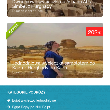
Dwudniowe wycieczki do Asuanu Abu
Simbel z Hurghady
Duration 2 dni / 1 noc
OFFER
202
€
Jednodniowa wycieczka samolotem do
Kairu z Hurghady do Kairu
Duration 1 dzień
KATEGORIE PODRÓŻY
Egipt wycieczki jednodniowe
Egipt Rejsy po Nilu Egipt