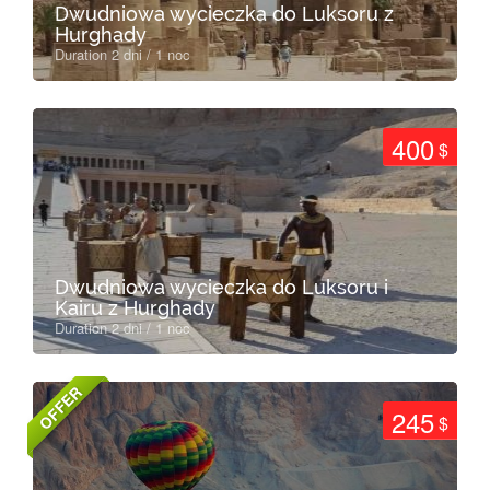
Dwudniowa wycieczka do Luksoru z
Hurghady
Duration 2 dni / 1 noc
400
$
Dwudniowa wycieczka do Luksoru i
Kairu z Hurghady
Duration 2 dni / 1 noc
OFFER
245
$