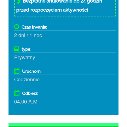
Bezpłatne anulowanie do 24 godzin
przed rozpoczęciem aktywności
Czas trwania:
2 dni / 1 noc
type:
Prywatny
Uruchom:
Codziennie
Odbierz:
04:00 A.M