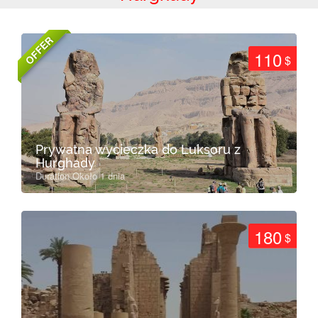
OFFER
110
$
Prywatna wycieczka do Luksoru z
Hurghady
Duration Około 1 dnia
180
$