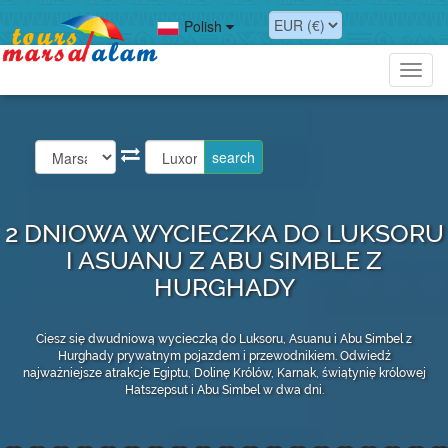
Polish
Toggl
navig
2 DNIOWA WYCIECZKA DO LUKSORU
I ASUANU Z ABU SIMBLE Z
HURGHADY
Ciesz się dwudniową wycieczką do Luksoru, Asuanu i Abu Simbel z
Hurghady prywatnym pojazdem i przewodnikiem. Odwiedź
najważniejsze atrakcje Egiptu, Dolinę Królów, Karnak, świątynię królowej
Hatszepsut i Abu Simbel w dwa dni.