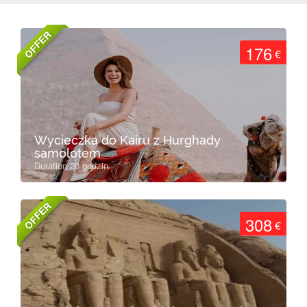
OFFER
176
€
Wycieczka do Kairu z Hurghady
samolotem
Duration 20 godzin
OFFER
308
€