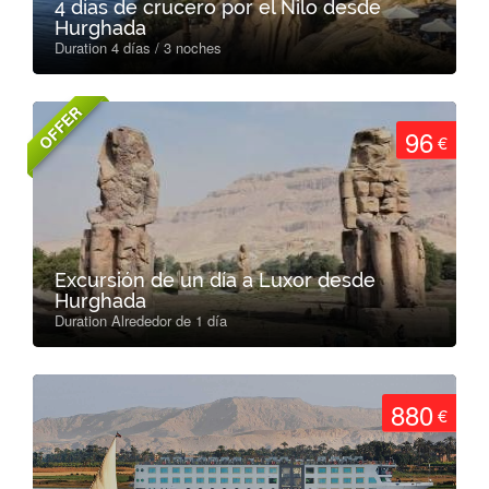
4 días de crucero por el Nilo desde
Hurghada
Duration 4 días / 3 noches
OFFER
96
€
Excursión de un día a Luxor desde
Hurghada
Duration Alrededor de 1 día
880
€