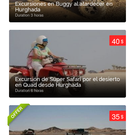
Excursiones en Buggy al atardecer en
Hurghada
Duration 3 horas
40
$
Excursión de Súper Safari por el desierto
en Quad desde Hurghada
Duration 6 horas
OFFER
35
$