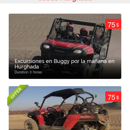
75
$
Excursiones en Buggy por la mañana en
Hurghada
Duration 3 horas
OFFER
75
$