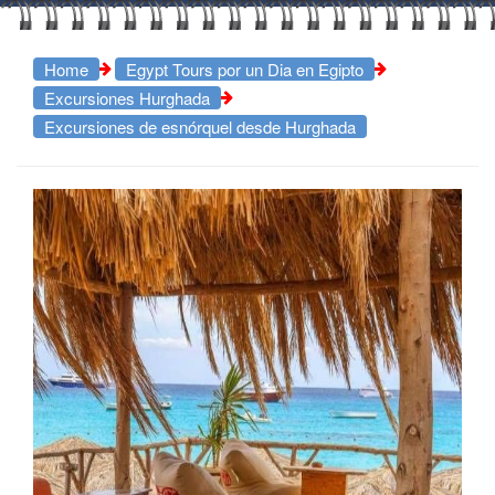
Home
Egypt Tours por un Dia en Egipto
Excursiones Hurghada
Excursiones de esnórquel desde Hurghada