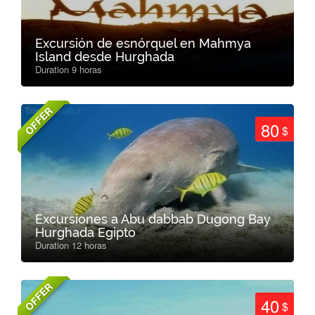
Excursión de esnórquel en Mahmya
Island desde Hurghada
Duration 9 horas
OFFER
80
$
Excursiones a Abu dabbab Dugong Bay
Hurghada Egipto
Duration 12 horas
OFFER
40
$