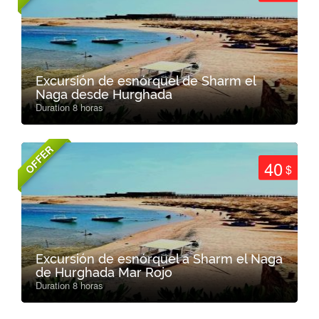
Excursión de esnórquel de Sharm el
Naga desde Hurghada
Duration 8 horas
OFFER
40
$
Excursión de esnórquel a Sharm el Naga
de Hurghada Mar Rojo
Duration 8 horas