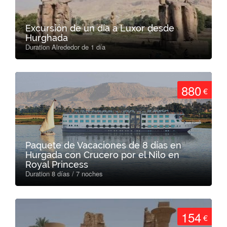
Excursión de un día a Luxor desde
Hurghada
Duration Alrededor de 1 día
880
€
Paquete de Vacaciones de 8 días en
Hurgada con Crucero por el Nilo en
Royal Princess
Duration 8 días / 7 noches
154
€