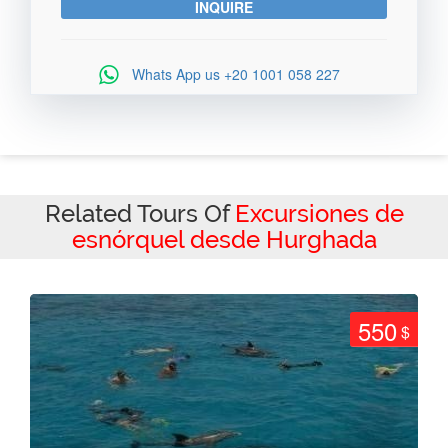
Whats App us
+20 1001 058 227
Related Tours Of
Excursiones de
esnórquel desde Hurghada
550
$