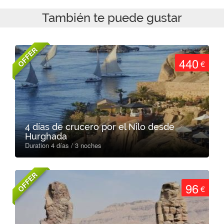
También te puede gustar
OFFER
440
€
4 días de crucero por el Nilo desde
Hurghada
Duration 4 días / 3 noches
OFFER
96
€