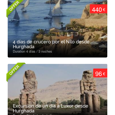
OFFER
440
€
4 días de crucero por el Nilo desde
Hurghada
Duration 4 días / 3 noches
OFFER
96
€
Excursión de un día a Luxor desde
Hurghada