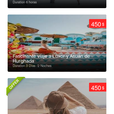
Duration 6 horas
450
$
Fascinante viaje a Lúxor y Asuán de
Hurghada
Duration 3 Días /2 Noches
OFFER
450
$