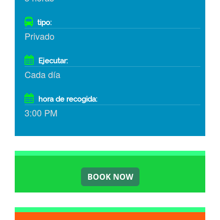
tipo:
Privado
Ejecutar:
Cada día
hora de recogida:
3:00 PM