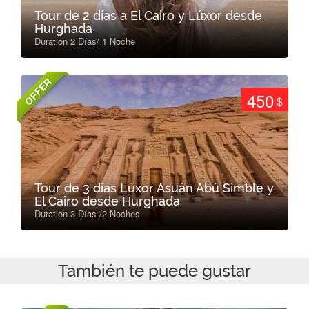
Tour de 2 días a El Cairo y Lúxor desde
Hurghada
Duration 2 Días/ 1 Noche
OFFER
450
$
Tour de 3 días Lúxor Asuán Abú Simble y
El Cairo desde Hurghada
Duration 3 Días /2 Noches
También te puede gustar