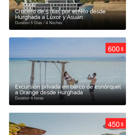
Crucero de 5 días por el Nilo desde
Hurghada a Lúxor y Asuán
Duration 5 Días / 4 Noches
600
$
Excursión privada en barco de esnórquel
a Orange desde Hurghada
Duration 6 horas
450
$