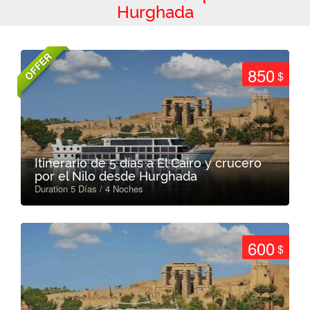
Hurghada
OFFER
850
$
Itinerario de 5 días a El Cairo y crucero
por el Nilo desde Hurghada
Duration 5 Días / 4 Noches
600
$