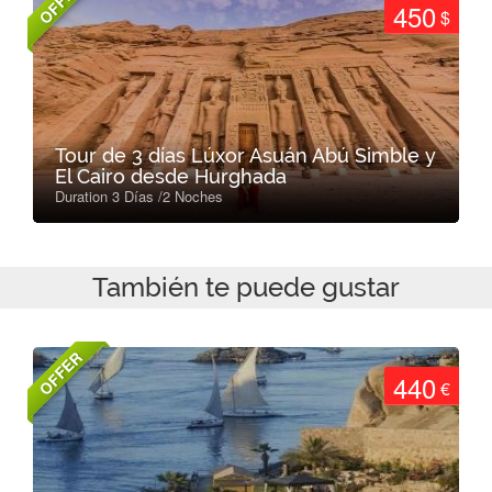
OFFER
450
$
Tour de 3 días Lúxor Asuán Abú Simble y
El Cairo desde Hurghada
Duration 3 Días /2 Noches
También te puede gustar
OFFER
440
€