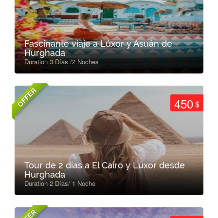
Fascinante viaje a Lúxor y Asuán de
Hurghada
Duration 3 Días /2 Noches
OFFER
450
$
Tour de 2 días a El Cairo y Lúxor desde
Hurghada
Duration 2 Días/ 1 Noche