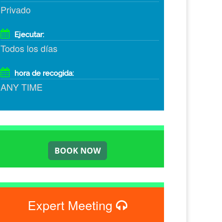
Privado
Ejecutar:
Todos los días
hora de recogida:
ANY TIME
Expert Meeting