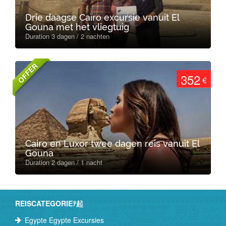
Drie daagse Caïro excursie vanuit El
Gouna met het vliegtuig
Duration 3 dagen / 2 nachten
OFFER
352
€
Cairo en Luxor twee dagen reis vanuit El
Gouna
Duration 2 dagen / 1 nacht
REISCATEGORIEﾃ起
Egypte Egypte Excursies