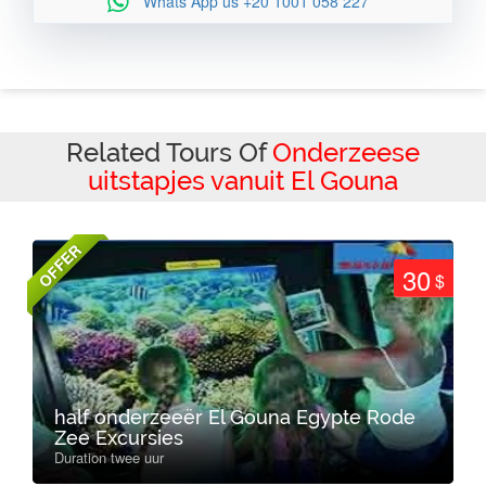
Whats App us
+20 1001 058 227
Related Tours Of
Onderzeese
uitstapjes vanuit El Gouna
OFFER
30
$
half onderzeeër El Gouna Egypte Rode
Zee Excursies
Duration twee uur