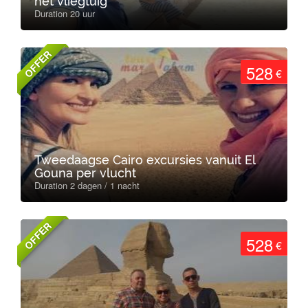
het vliegtuig
Duration 20 uur
OFFER
528
€
Tweedaagse Cairo excursies vanuit El
Gouna per vlucht
Duration 2 dagen / 1 nacht
OFFER
528
€