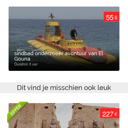
55
$
sindbad onderzeeër avontuur van El
Gouna
Duration 3 uur
Dit vind je misschien ook leuk
OFFER
227
€