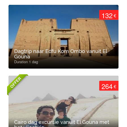
132
€
Dagtrip naar Edfu Kom Ombo vanuit El
Gouna
Duration 1 dag
OFFER
264
€
Caïro dag excursie vanuit El Gouna met