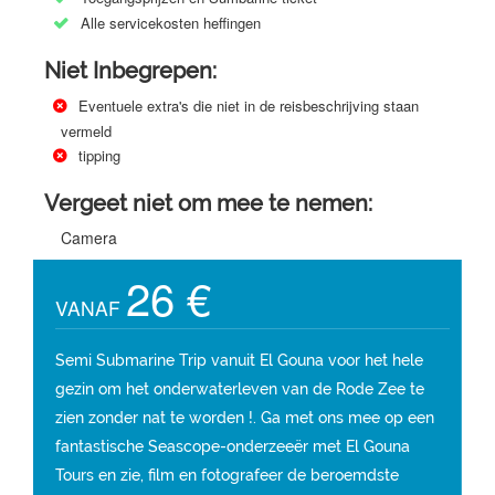
Alle servicekosten heffingen
Niet Inbegrepen:
Eventuele extra's die niet in de reisbeschrijving staan ​​
vermeld
tipping
Vergeet niet om mee te nemen:
Camera
26 €
VANAF
Semi Submarine Trip vanuit El Gouna voor het hele
gezin om het onderwaterleven van de Rode Zee te
zien zonder nat te worden !. Ga met ons mee op een
fantastische Seascope-onderzeeër met El Gouna
Tours en zie, film en fotografeer de beroemdste