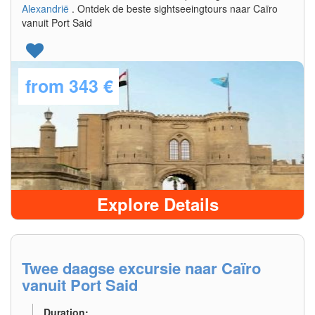
Alexandrië
. Ontdek de beste sightseeingtours naar Caïro
vanuit Port Said
from
343 €
Explore Details
Twee daagse excursie naar Caïro
vanuit Port Said
Duration: