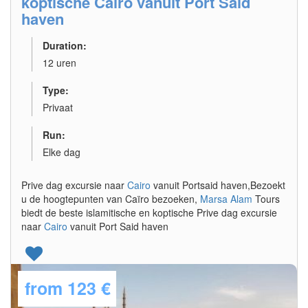
koptische Cairo vanuit Port Said
haven
Duration:
12 uren
Type:
Privaat
Run:
Elke dag
Prive dag excursie naar
Cairo
vanuit Portsaid haven,Bezoekt
u de hoogtepunten van Caïro bezoeken,
Marsa Alam
Tours
biedt de beste islamitische en koptische Prive dag excursie
naar
Cairo
vanuit Port Said haven
from
123 €