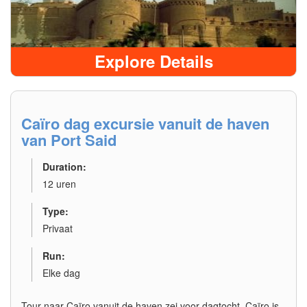
Explore Details
Caïro dag excursie vanuit de haven
van Port Said
Duration:
12 uren
Type:
Privaat
Run:
Elke dag
Tour naar Caïro vanuit de haven zei voor dagtocht, Caïro is