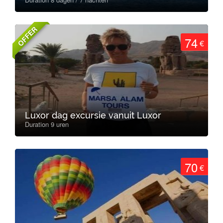
OFFER
74
€
Luxor dag excursie vanuit Luxor
Duration 9 uren
70
€