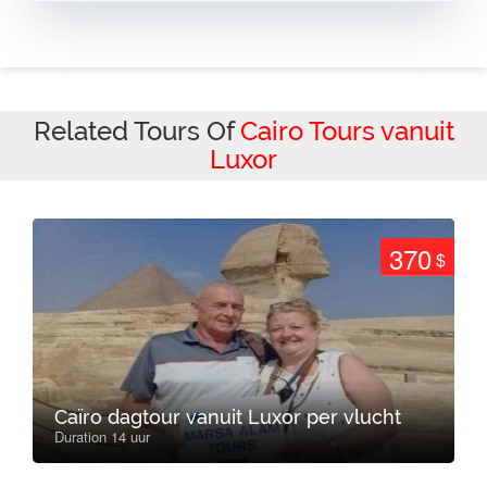
Related Tours Of
Cairo Tours vanuit
Luxor
370
$
Caïro dagtour vanuit Luxor per vlucht
Duration 14 uur