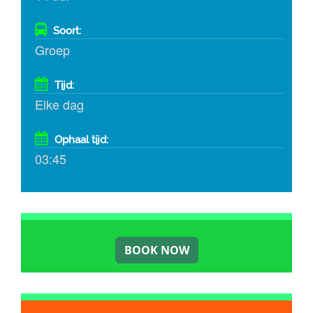
Soort:
Groep
Tijd:
Elke dag
Ophaal tijd:
03:45