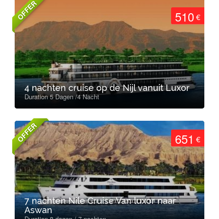
OFFER
510
€
4 nachten cruise op de Nijl vanuit Luxor
Duration 5 Dagen /4 Nacht
OFFER
651
€
7 nachten Nile Cruise Van luxor naar
Aswan
Duration 8 dagen / 7 nachten