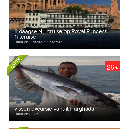
8 daagse Nijl cruise op Royal Princess
Nilcruise
Duration 8 dagen / 7 nachten
OFFER
26
€
vissen excursie vanuit Hurghada
Duration 6 uur