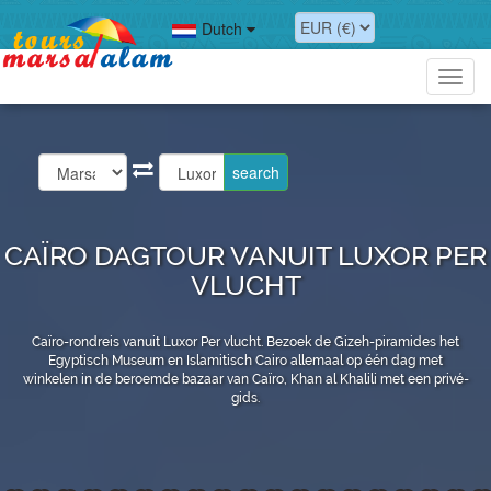
Dutch
Toggl
navig
CAÏRO DAGTOUR VANUIT LUXOR PER
VLUCHT
Caïro-rondreis vanuit Luxor Per vlucht. Bezoek de Gizeh-piramides het
Egyptisch Museum en Islamitisch Cairo allemaal op één dag met
winkelen in de beroemde bazaar van Caïro, Khan al Khalili met een privé-
gids.