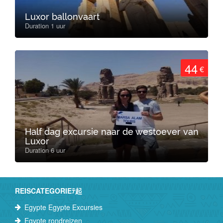
Luxor ballonvaart
Duration 1 uur
44
€
Half dag excursie naar de westoever van
Luxor
Duration 6 uur
REISCATEGORIEﾃ起
Egypte Egypte Excursies
Egypte rondreizen