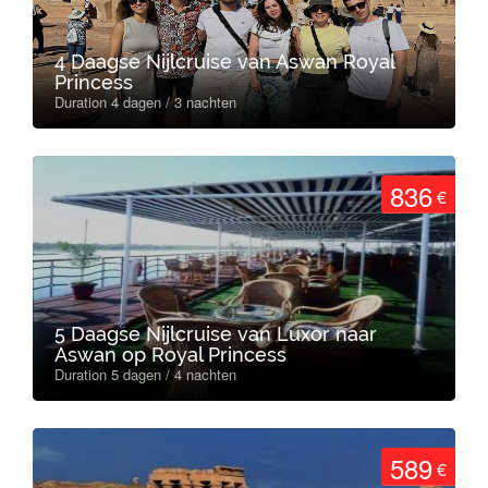
4 Daagse Nijlcruise van Aswan Royal
Princess
Duration 4 dagen / 3 nachten
836
€
5 Daagse Nijlcruise van Luxor naar
Aswan op Royal Princess
Duration 5 dagen / 4 nachten
589
€