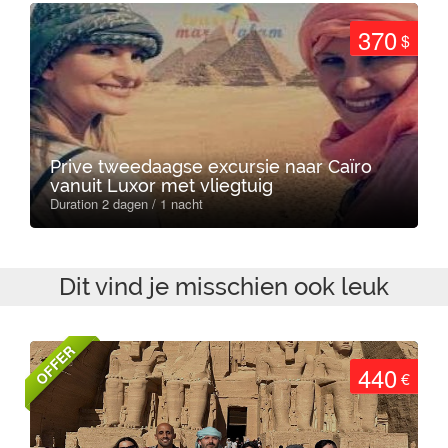
370
$
Prive tweedaagse excursie naar Caïro
vanuit Luxor met vliegtuig
Duration 2 dagen / 1 nacht
Dit vind je misschien ook leuk
OFFER
440
€