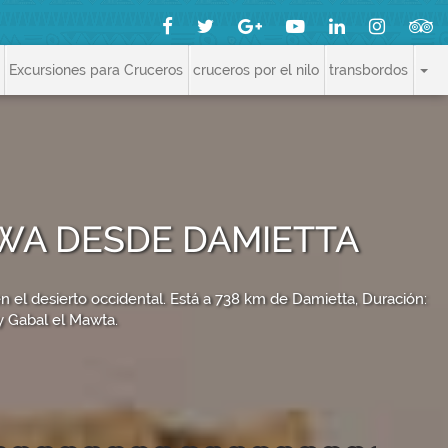
Excursiones para Cruceros
cruceros por el nilo
transbordos
SIWA DESDE DAMIETTA
 el desierto occidental. Está a 738 km de Damietta, Duración:
 y Gabal el Mawta.