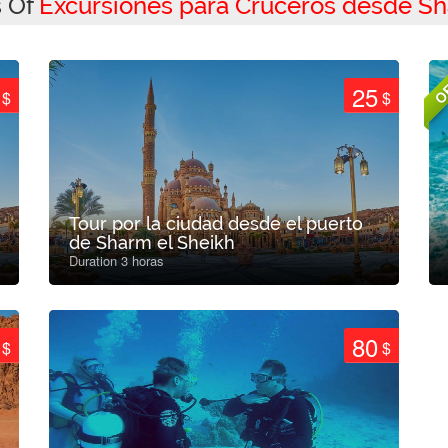
s Of
Excursiones para Cruceros desde Sh
O
25
$
$
Tour por la ciudad desde el puerto
de Sharm el Sheikh
Duration 3 horas
80
$
$