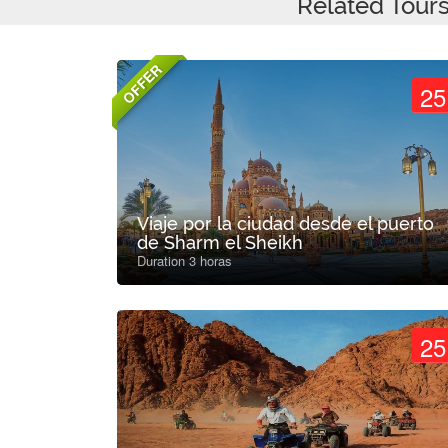
Related Tour
OFFER
25
Viaje por la ciudad desde el puerto
de Sharm el Sheikh
Duration 3 horas
25