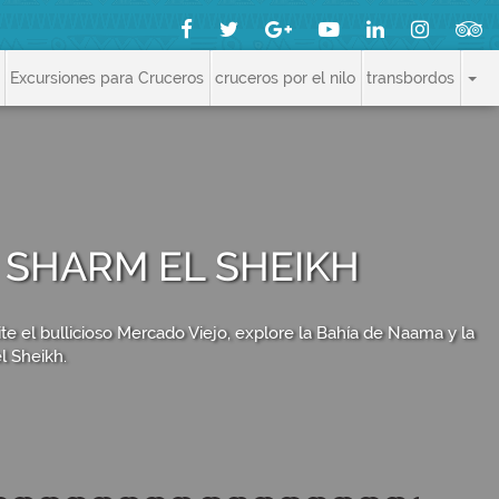
Excursiones para Cruceros
cruceros por el nilo
transbordos
 SHARM EL SHEIKH
ite el bullicioso Mercado Viejo, explore la Bahía de Naama y la
l Sheikh.