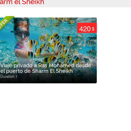
arm el Sheikh
FFER
420
$
Viaje privado a Ras Mohamed desde
el puerto de Sharm El Sheikh
Duration 1