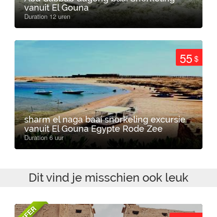
vanuit El Gouna
Duration 12 uren
55
$
sharm el naga baai snorkeling excursie
vanuit El Gouna Egypte Rode Zee
Duration 6 uur
Dit vind je misschien ook leuk
OFFER