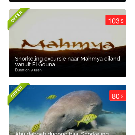
OFFER
103
$
Snorkeling excursie naar Mahmya eiland
vanuit El Gouna
Duration 9 uren
OFFER
80
$
Abu dabbab dugong baai Snorkeling