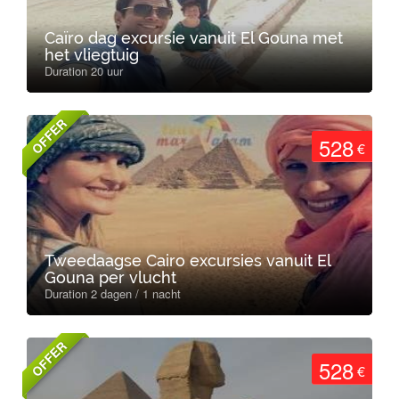
Caïro dag excursie vanuit El Gouna met
het vliegtuig
Duration 20 uur
OFFER
528
€
Tweedaagse Cairo excursies vanuit El
Gouna per vlucht
Duration 2 dagen / 1 nacht
OFFER
528
€