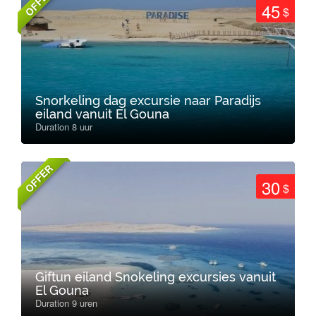
OFFER
45
$
Snorkeling dag excursie naar Paradijs
eiland vanuit El Gouna
Duration 8 uur
OFFER
30
$
Giftun eiland Snokeling excursies vanuit
El Gouna
Duration 9 uren