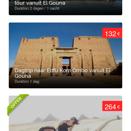
tour vanuit El Gouna
Duration 2 dagen / 1 nacht
132
€
Dagtrip naar Edfu Kom Ombo vanuit El
Gouna
Duration 1 dag
OFFER
264
€