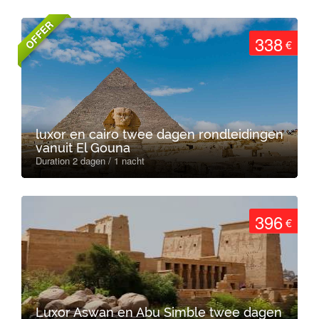
OFFER
338
€
luxor en cairo twee dagen rondleidingen
vanuit El Gouna
Duration 2 dagen / 1 nacht
396
€
Luxor Aswan en Abu Simble twee dagen