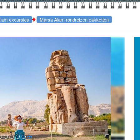
lam excursies
Marsa Alam rondreizen pakketten