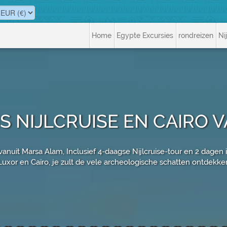
Home
Egypte Excursies
rondreizen
Ni
S NIJLCRUISE EN CAIRO 
anuit Marsa Alam, Inclusief 4-daagse Nijlcruise-tour en 2 dagen i
Luxor en Caïro, je zult de vele archeologische schatten ontdekke