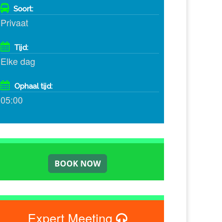
Soort:
Privaat
Tijd:
Elke dag
Ophaal tijd:
05:00
Expert Meeting