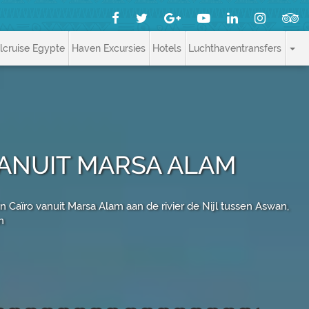
jlcruise Egypte
Haven Excursies
Hotels
Luchthaventransfers
VANUIT MARSA ALAM
n Caïro vanuit Marsa Alam aan de rivier de Nijl tussen Aswan,
n