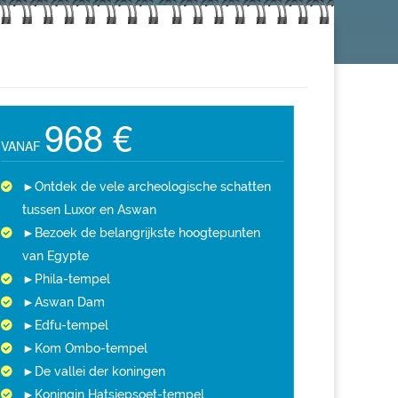
968 €
VANAF
►Ontdek de vele archeologische schatten
tussen Luxor en Aswan
►Bezoek de belangrijkste hoogtepunten
van Egypte
►Phila-tempel
►Aswan Dam
►Edfu-tempel
►Kom Ombo-tempel
►De vallei der koningen
►Koningin Hatsjepsoet-tempel