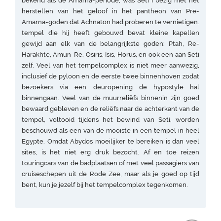
bekend als de Amarna-periode, was Seti I bezig met het
herstellen van het geloof in het pantheon van Pre-
Amarna-goden dat Achnaton had proberen te vernietigen.
tempel die hij heeft gebouwd bevat kleine kapellen
gewijd aan elk van de belangrijkste goden: Ptah, Re-
Harakhte, Amun-Re, Osiris, Isis, Horus, en ook een aan Seti
zelf. Veel van het tempelcomplex is niet meer aanwezig,
inclusief de pyloon en de eerste twee binnenhoven zodat
bezoekers via een deuropening de hypostyle hal
binnengaan. Veel van de muurreliëfs binnenin zijn goed
bewaard gebleven en de reliëfs naar de achterkant van de
tempel, voltooid tijdens het bewind van Seti, worden
beschouwd als een van de mooiste in een tempel in heel
Egypte. Omdat Abydos moeilijker te bereiken is dan veel
sites, is het niet erg druk bezocht. Af en toe reizen
touringcars van de badplaatsen of met veel passagiers van
cruiseschepen uit de Rode Zee, maar als je goed op tijd
bent, kun je jezelf bij het tempelcomplex tegenkomen.