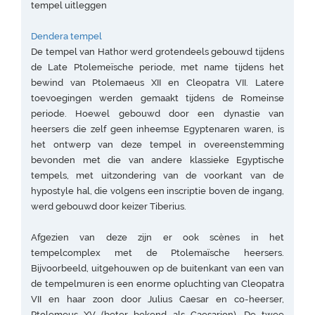
tempel uitleggen
Dendera tempel
De tempel van Hathor werd grotendeels gebouwd tijdens
de Late Ptolemeïsche periode, met name tijdens het
bewind van Ptolemaeus XII en Cleopatra VII. Latere
toevoegingen werden gemaakt tijdens de Romeinse
periode. Hoewel gebouwd door een dynastie van
heersers die zelf geen inheemse Egyptenaren waren, is
het ontwerp van deze tempel in overeenstemming
bevonden met die van andere klassieke Egyptische
tempels, met uitzondering van de voorkant van de
hypostyle hal, die volgens een inscriptie boven de ingang,
werd gebouwd door keizer Tiberius.
Afgezien van deze zijn er ook scènes in het
tempelcomplex met de Ptolemaïsche heersers.
Bijvoorbeeld, uitgehouwen op de buitenkant van een van
de tempelmuren is een enorme opluchting van Cleopatra
VII en haar zoon door Julius Caesar en co-heerser,
Ptolemeus XV (beter bekend als Caesarion). De twee