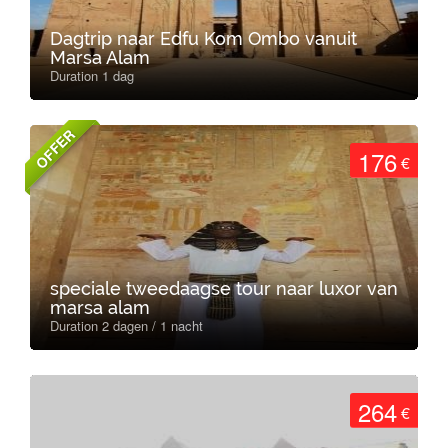
Dagtrip naar Edfu Kom Ombo vanuit
Marsa Alam
Duration 1 dag
OFFER
176
€
speciale tweedaagse tour naar luxor van
marsa alam
Duration 2 dagen / 1 nacht
264
€