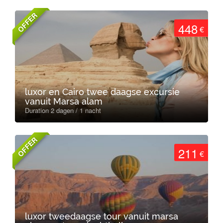
OFFER
448
€
luxor en Cairo twee daagse excursie
vanuit Marsa alam
Duration 2 dagen / 1 nacht
OFFER
211
€
luxor tweedaagse tour vanuit marsa