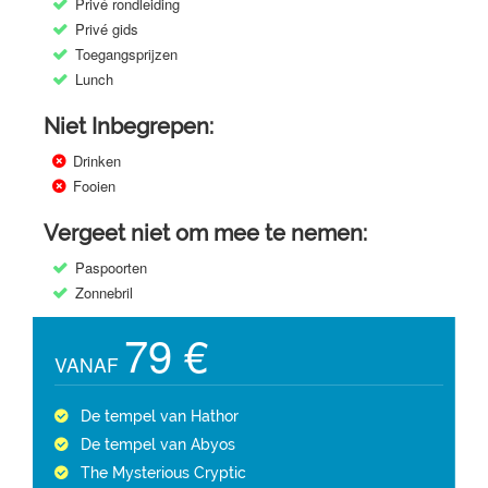
Privé rondleiding
Privé gids
Toegangsprijzen
Lunch
Niet Inbegrepen:
Drinken
Fooien
Vergeet niet om mee te nemen:
Paspoorten
Zonnebril
79 €
VANAF
De tempel van Hathor
De tempel van Abyos
The Mysterious Cryptic