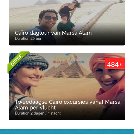
Caïro dagtour van Marsa Alam
Duration 20 uur
OFFER
484
€
Tweedaagse Cairo excursies vanaf Marsa
Alam per vlucht
Duration 2 dagen / 1 nacht