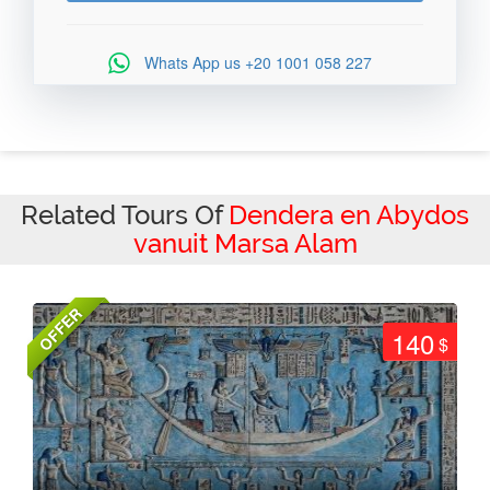
Whats App us
+20 1001 058 227
Related Tours Of
Dendera en Abydos
vanuit Marsa Alam
OFFER
140
$