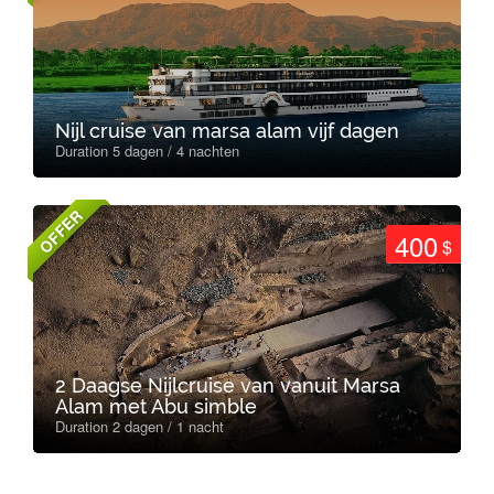
Nijl cruise van marsa alam vijf dagen
Duration 5 dagen / 4 nachten
OFFER
400
$
2 Daagse Nijlcruise van vanuit Marsa
Alam met Abu simble
Duration 2 dagen / 1 nacht