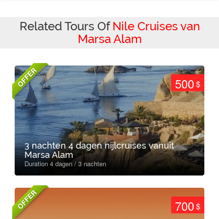
Related Tours Of
Nile Cruises van
Marsa Alam
OFFER
500
$
3 nachten 4 dagen nijlcruises vanuit
Marsa Alam
Duration 4 dagen / 3 nachten
OFFER
700
$