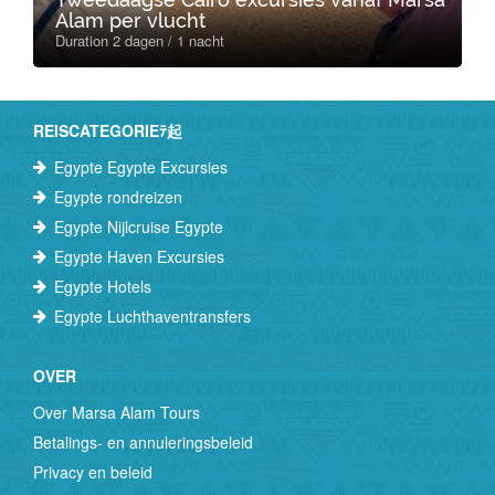
Alam per vlucht
Duration 2 dagen / 1 nacht
REISCATEGORIEﾃ起
Egypte Egypte Excursies
Egypte rondreizen
Egypte Nijlcruise Egypte
Egypte Haven Excursies
Egypte Hotels
Egypte Luchthaventransfers
OVER
Over Marsa Alam Tours
Betalings- en annuleringsbeleid
Privacy en beleid