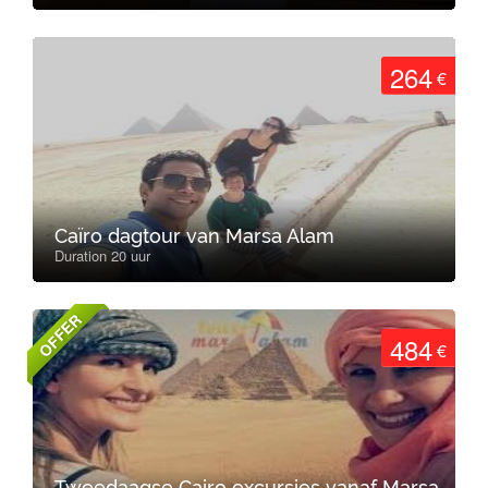
264
€
Caïro dagtour van Marsa Alam
Duration 20 uur
OFFER
484
€
Tweedaagse Cairo excursies vanaf Marsa