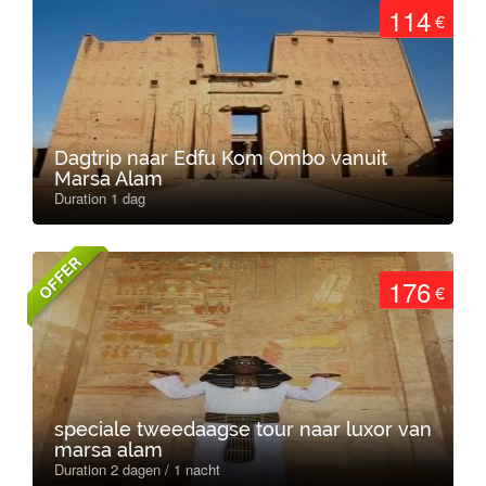
114
€
Dagtrip naar Edfu Kom Ombo vanuit
Marsa Alam
Duration 1 dag
OFFER
176
€
speciale tweedaagse tour naar luxor van
marsa alam
Duration 2 dagen / 1 nacht