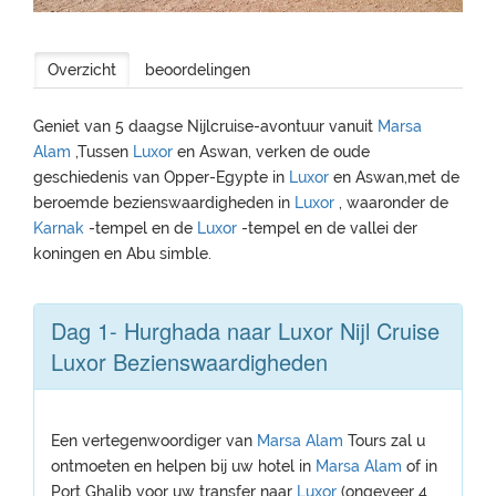
Overzicht
beoordelingen
Geniet van 5 daagse Nijlcruise-avontuur vanuit
Marsa
Alam
,Tussen
Luxor
en Aswan, verken de oude
geschiedenis van Opper-Egypte in
Luxor
en Aswan,met de
beroemde bezienswaardigheden in
Luxor
, waaronder de
Karnak
-tempel en de
Luxor
-tempel en de vallei der
koningen en Abu simble.
Dag 1- Hurghada naar Luxor Nijl Cruise
Luxor Bezienswaardigheden
Een vertegenwoordiger van
Marsa Alam
Tours zal u
ontmoeten en helpen bij uw hotel in
Marsa Alam
of in
Port Ghalib voor uw transfer naar
Luxor
(ongeveer 4