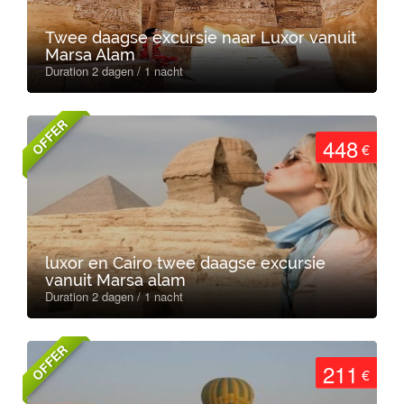
Twee daagse excursie naar Luxor vanuit
Marsa Alam
Duration 2 dagen / 1 nacht
OFFER
448
€
luxor en Cairo twee daagse excursie
vanuit Marsa alam
Duration 2 dagen / 1 nacht
OFFER
211
€