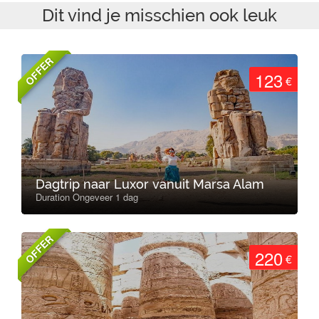
Dit vind je misschien ook leuk
OFFER
123
€
Dagtrip naar Luxor vanuit Marsa Alam
Duration Ongeveer 1 dag
OFFER
220
€