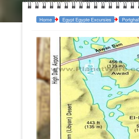
Home
Egypt Egypte Excursies
Portghal