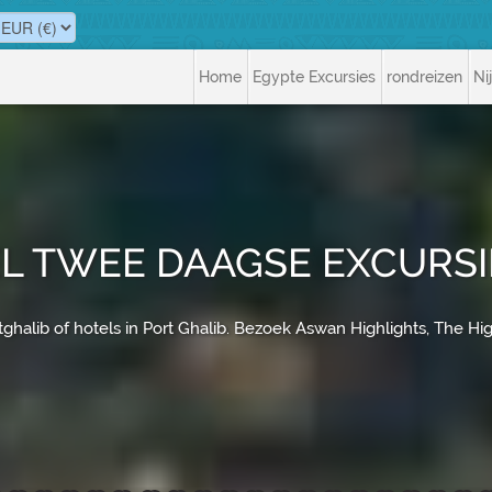
Home
Egypte Excursies
rondreizen
Ni
L TWEE DAAGSE EXCURSI
alib of hotels in Port Ghalib. Bezoek Aswan Highlights, The Hi