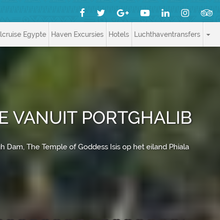
jlcruise Egypte
Haven Excursies
Hotels
Luchthaventransfers
E VANUIT PORTGHALIB
gh Dam, The Temple of Goddess Isis op het eiland Phiala