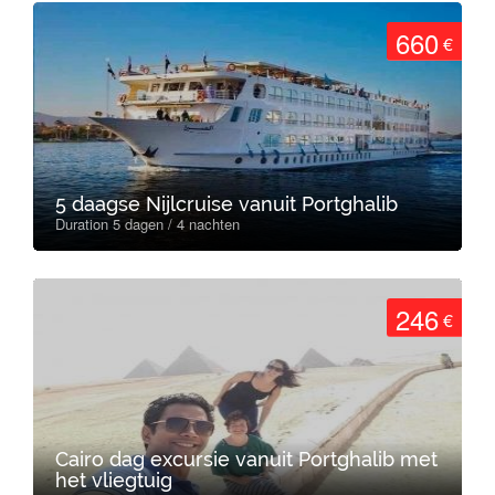
660
€
5 daagse Nijlcruise vanuit Portghalib
Duration 5 dagen / 4 nachten
246
€
Cairo dag excursie vanuit Portghalib met
het vliegtuig