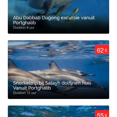
Abu Dabbab Dugong excursie vanuit
Portghalib
Duration 8 uur
62
$
Snorkeltrip bij Satayh dolfijnen huis
Vanuit Portghalib
Duration 13 uur
55
$