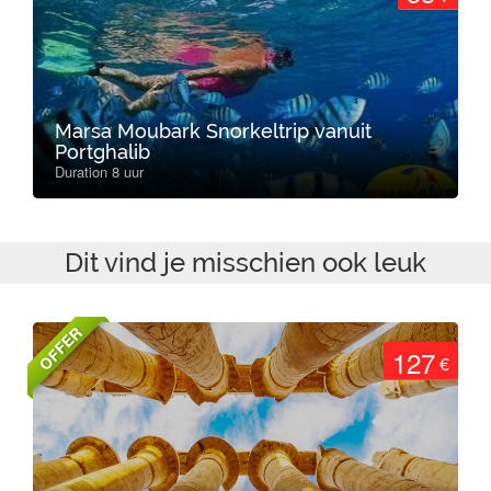
Marsa Moubark Snorkeltrip vanuit
Portghalib
Duration 8 uur
Dit vind je misschien ook leuk
OFFER
127
€