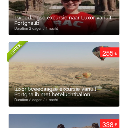
Tweedaagse excursie naar Luxor vanuit
Portghalib
Duration 2 dagen / 1 nacht
OFFER
255
€
luxor tweedaagse excursie vanuit
Portghalib met heteluchtballon
Duration 2 dagen / 1 nacht
338
€