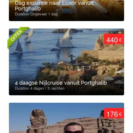
Dag excursie naar Luxor vanuit
Portghalib
Duration Ongeveer 1 dag
OFFER
440
€
4 daagse Nijlcruise vanuit Portghalib
Duration 4 dagen / 3 nachten
176
€