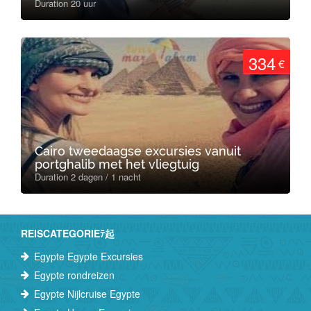
Duration 20 uur
334
€
Cairo tweedaagse excursies vanuit
portghalib met het vliegtuig
Duration 2 dagen / 1 nacht
REISCATEGORIEﾃ起
Egypte Egypte Excursies
Egypte rondreizen
Egypte Nijlcruise Egypte