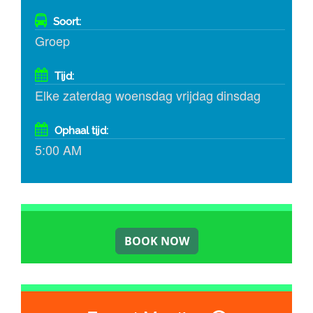
Soort:
Groep
Tijd:
Elke zaterdag woensdag vrijdag dinsdag
Ophaal tijd:
5:00 AM