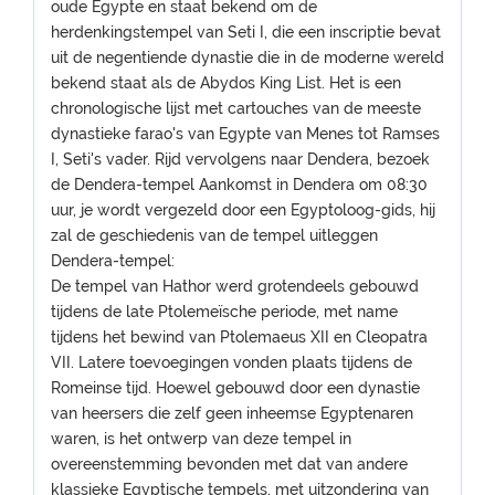
oude Egypte en staat bekend om de
herdenkingstempel van Seti I, die een inscriptie bevat
uit de negentiende dynastie die in de moderne wereld
bekend staat als de Abydos King List. Het is een
chronologische lijst met cartouches van de meeste
dynastieke farao's van Egypte van Menes tot Ramses
I, Seti's vader. Rijd vervolgens naar Dendera, bezoek
de Dendera-tempel Aankomst in Dendera om 08:30
uur, je wordt vergezeld door een Egyptoloog-gids, hij
zal de geschiedenis van de tempel uitleggen
Dendera-tempel:
De tempel van Hathor werd grotendeels gebouwd
tijdens de late Ptolemeïsche periode, met name
tijdens het bewind van Ptolemaeus XII en Cleopatra
VII. Latere toevoegingen vonden plaats tijdens de
Romeinse tijd. Hoewel gebouwd door een dynastie
van heersers die zelf geen inheemse Egyptenaren
waren, is het ontwerp van deze tempel in
overeenstemming bevonden met dat van andere
klassieke Egyptische tempels, met uitzondering van