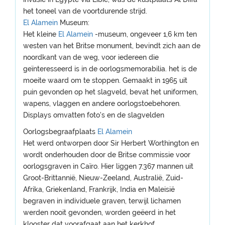
het toneel van de voortdurende strijd.
El Alamein
Museum:
Het kleine
El Alamein
-museum, ongeveer 1,6 km ten
westen van het Britse monument, bevindt zich aan de
noordkant van de weg, voor iedereen die
geïnteresseerd is in de oorlogsmemorabilia. het is de
moeite waard om te stoppen. Gemaakt in 1965 uit
puin gevonden op het slagveld, bevat het uniformen,
wapens, vlaggen en andere oorlogstoebehoren.
Displays omvatten foto's en de slagvelden
Oorlogsbegraafplaats
El Alamein
Het werd ontworpen door Sir Herbert Worthington en
wordt onderhouden door de Britse commissie voor
oorlogsgraven in Caïro. Hier liggen 7.367 mannen uit
Groot-Brittannië, Nieuw-Zeeland, Australië, Zuid-
Afrika, Griekenland, Frankrijk, India en Maleisië
begraven in individuele graven, terwijl lichamen
werden nooit gevonden, worden geëerd in het
klooster dat voorafgaat aan het kerkhof