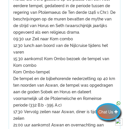
eerdere tempel, gedateerd in de periode tussen de
regering van Ptolemaeus de Ten derde (246 v.Chr.). De
beschrijvingen op de muren bevatten de mythe van
de strijd van Horus en Seth (waarschijnlijk jaarlijks
opgevoerd als een religieus drama.
09:30 uur Zeil naar Kom combo
12:30 lunch aan boord van de Nijlcruise tijdens het
varen
15:30 aankomst Kom Ombo bezoek de tempel van
Kom combo
Kom Ombo-tempel
De tempel en de bijbehorende nederzetting op 40 km
ten noorden van Aswan, de tempel was opgedragen
aan de goden Sobek en Horus en dateert
voornamelijk uit de Ptolemeïsche en Romeinse
periode (332 B.b -395 A.c)
Chat Us
17:30 Vervolg zeilen naar Aswan, diner is tijdens het
zeilen
21:00 uur aankomst Aswan en overnachting aan