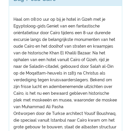
Haal om 08:00 uur op bij je hotel in Gizeh met je
Egyptoloog-gids.Geniet van een fantastische
oriëntatietour door Caïro tijdens een 8-uur durende
excursie langs de belangrijkste monumenten van het
oude Caïro en het doolhof van straten en kraampjes
van de historische Khan El Khalili Bazaar. Na het
ophalen van een hotel vanuit Caïro of Gizeh, rijd je
naar de Saladin-citadel, gebouwd door Salah al-Din
op de Moqattam-heuvels in 1183 na Christus als
verdediging tegen kruisvaarderslegers. Bekend om
zijn frisse lucht en adembenemende uitzichten over
Caïro, is het nu een bewaard gebleven historische
plek met moskeeën en musea, waaronder de moskee
van Muhammad Ali Pasha
Ontworpen door de Turkse architect Yousif Boushnaq,
die speciaal vanuit Istanbul naar Caïro kwam om het
grote gebouw te bouwen, staat de albasten structuur