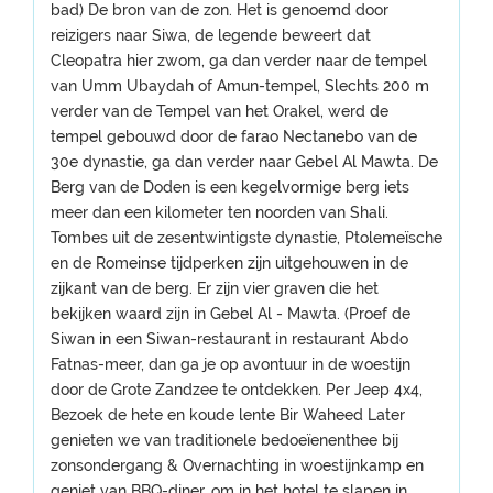
bad) De bron van de zon. Het is genoemd door
reizigers naar Siwa, de legende beweert dat
Cleopatra hier zwom, ga dan verder naar de tempel
van Umm Ubaydah of Amun-tempel, Slechts 200 m
verder van de Tempel van het Orakel, werd de
tempel gebouwd door de farao Nectanebo van de
30e dynastie, ga dan verder naar Gebel Al Mawta. De
Berg van de Doden is een kegelvormige berg iets
meer dan een kilometer ten noorden van Shali.
Tombes uit de zesentwintigste dynastie, Ptolemeïsche
en de Romeinse tijdperken zijn uitgehouwen in de
zijkant van de berg. Er zijn vier graven die het
bekijken waard zijn in Gebel Al - Mawta. (Proef de
Siwan in een Siwan-restaurant in restaurant Abdo
Fatnas-meer, dan ga je op avontuur in de woestijn
door de Grote Zandzee te ontdekken. Per Jeep 4x4,
Bezoek de hete en koude lente Bir Waheed Later
genieten we van traditionele bedoeïenenthee bij
zonsondergang & Overnachting in woestijnkamp en
geniet van BBQ-diner. om in het hotel te slapen in