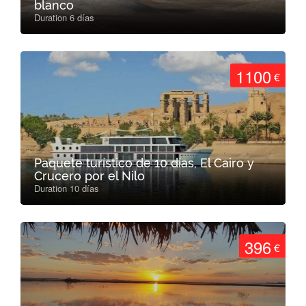
blanco
Duration 6 días
1100
€
Paquete turístico de 10 días, El Cairo y
Crucero por el Nilo
Duration 10 días
396
€