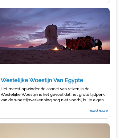
aangename sfeer kunt creëren om van te genieten en
meer dan 5.000
Westelijke Woestijn Van Egypte
Het meest opwindende aspect van reizen in de
Westelijke Woestijn is het gevoel dat het grote tijdperk
van de woestijnverkenning nog niet voorbij is. Je eigen
weg vinden naar het binnenland van de woestijn en op
read more
de wind rijden naar een oud fort is een van de weinige
grote avonturen die je nog kunt beleven in de wereld,
(Cassandra Vivian)