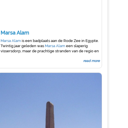
Marsa Alam
Marsa Alam
is een badplaats aan de Rode Zee in Egypte.
Twintig jaar geleden was
Marsa Alam
een slaperig
vissersdorp, maar de prachtige stranden van de regio en
de 'maagdelijke koraalriffen' maken het tot een
read more
uitstekende vakantiebestemming.
Marsa Alam
ligt 200
kilometer ten zuiden van
Hurghada
en wint snel aan
populariteit.