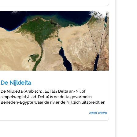
De Nijldelta
De Nijldelta (Arabisch: دلتا النيل Delta an-Nīl of
simpelweg الدلتا ad-Delta) is de delta gevormd in
Beneden-Egypte waar de rivier de Nijl zich uitspreidt en
afwatert in de Middellandse Zee. Het is een van 's
read more
werelds grootste rivierdelta's - van
Alexandrië
in het
westen tot Port Said in het oosten, beslaat het 240 km