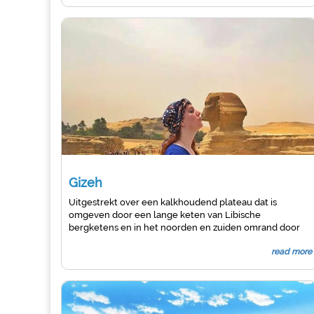
Gizeh
Uitgestrekt over een kalkhoudend plateau dat is
omgeven door een lange keten van Libische
bergketens en in het noorden en zuiden omrand door
twee wadi's, ligt Gizeh, 11 kilometer (6,8 mijl) ten
read more
zuidwesten van Caïro. Hoewel het wordt geassocieerd
met de grootsheid en traditie van de Vierde Dynastie