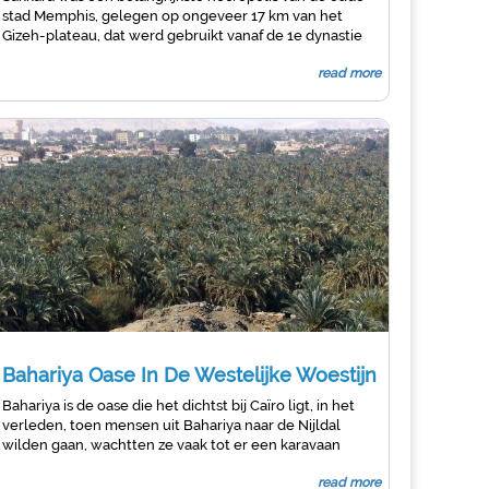
stad Memphis, gelegen op ongeveer 17 km van het
Gizeh-plateau, dat werd gebruikt vanaf de 1e dynastie
tot de christelijke periode. Sakkara diende als de
read more
officiële Necropolis van de belangrijkste hoofdstad van
Egypte (Memphis). De naam van de site, misschien
afgeleid van de God
Bahariya Oase In De Westelijke Woestijn
Bahariya is de oase die het dichtst bij Caïro ligt, in het
verleden, toen mensen uit Bahariya naar de Nijldal
wilden gaan, wachtten ze vaak tot er een karavaan
passeerde.Ze reisden in drie dagen tussen de Nijl en de
read more
oase