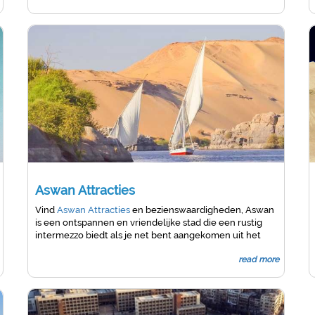
heersers van de oude stad, Tuna El Gebel en
El
Ashmunein
Aswan Attracties
Vind
Aswan Attracties
en bezienswaardigheden, Aswan
is een ontspannen en vriendelijke stad die een rustig
intermezzo biedt als je net bent aangekomen uit het
drukkere
Luxor
of Caïro. Aswan, een stad aan de
read more
noordgrens van Nubië, was ooit een van de
belangrijkste steden in Egyp.