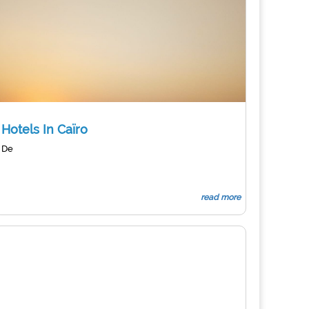
Hotels In Caïro
De
read more