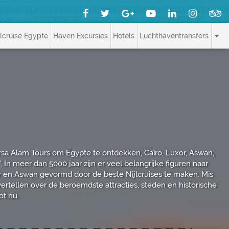
jlcruise Egypte
Haven Excursies
Hotels
Luchthaventransfers
arsa Alam Tours om Egypte te ontdekken, Caïro, Luxor, Aswan,
 In meer dan 5000 jaar zijn er veel belangrijke figuren naar
r en Aswan gevormd door de beste Nijlcruises te maken. Mis
vertellen over de beroemdste attracties, steden en historische
ot nu.