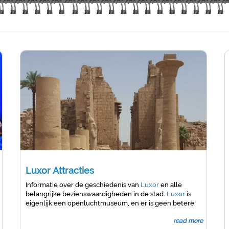
Luxor Attracties
Informatie over de geschiedenis van
Luxor
en alle
belangrijke bezienswaardigheden in de stad.
Luxor
is
eigenlijk een openluchtmuseum, en er is geen betere
plek in Egypte om een paar dagen te stoppen en jezelf
read more
gewoon te verliezen in de wonderen van de antieke