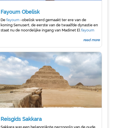
Fayoum Obelisk
De
fayoum
-obelisk werd gemaakt ter ere van de
koning Senusert, de eerste van de twaalfde dynastie en
staat nu de noordelijke ingang van Madinet El
fayoum
read more
Reisgids Sakkara
Sakkara was een belangrijkste necropolis van de oude