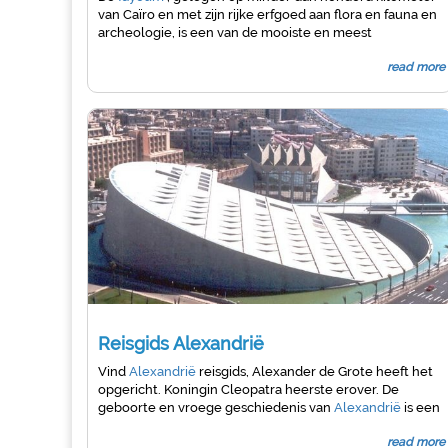
van Caïro en met zijn rijke erfgoed aan flora en fauna en
archeologie, is een van de mooiste en meest
vruchtbare streken van Egypte. daarnaast omvat het
read more
twee gebieden die door de Egyptische regering als
beschermd zijn verklaard: het Qarun-meer en Wadi
Rayan
Reisgids Alexandrië
Vind
Alexandrië
reisgids, Alexander de Grote heeft het
opgericht. Koningin Cleopatra heerste erover. De
geboorte en vroege geschiedenis van
Alexandrië
is een
visitekaartje van beroemde namen. Dit was de
read more
oogverblindende parel van een stad van de