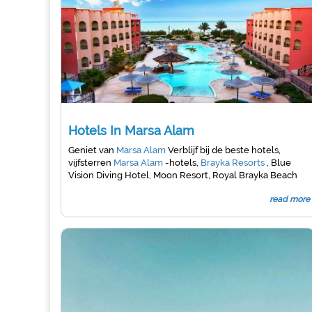
Hotels In Marsa Alam
Geniet van
Marsa Alam
Verblijf bij de beste hotels,
vijfsterren
Marsa Alam
-hotels,
Brayka Resorts
, Blue
Vision Diving Hotel, Moon Resort, Royal Brayka Beach
Resort, Dream Lagoon, Garden Lagoon, Three Corners
read more
Aqua, Sea View Rihana Guest House, Fantazia Resort en
alle Hotels in
Marsa Alam