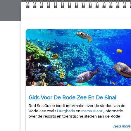
Gids Voor De Rode Zee En De Sinaï
Red Sea Guide biedt informatie over de steden van de
Rode Zee zoals
Hurghada
en
Marsa Alam
, informatie
over de resorts en toeristische steden aan de Rode
Zeekust van Egypte en op het Sinaï-schiereiland
read more