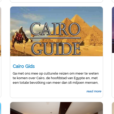
wereld .
Cairo Gids
Ga met ons mee op culturele reizen om meer te weten
te komen over Caïro, de hoofdstad van Egypte en, met
een totale bevolking van meer dan 16 miljoen mensen,
een van de grootste steden in zowel Afrika als het
read more
Midden-Oosten - de regio's waar het gunstig gelegen is
- Het is ook de 19e grootste stad ter wereld