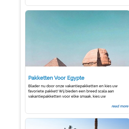
Middellandse Zee, de thuisbasis van de Grote
Bibliotheek van
Alexandrië
en de kolossale Pharos-
vuurtoren
Pakketten Voor Egypte
Blader nu door onze vakantiepakketten en kies uw
favoriete pakket! Wij bieden een breed scala aan
vakantiepakketten voor elke smaak, kies uw
vakantiepakketten en weten meer over het oude
read more
Egypte, neem
Nijlcruises
naar Aswan, boek nu uw
vakantiepakketten