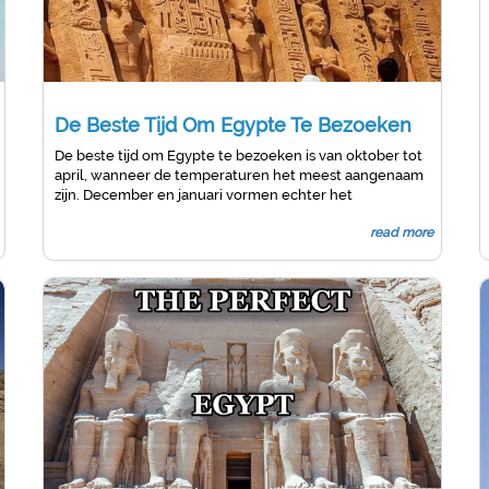
an Gizeh In Egypte
De Beste Tijd Om Egypte Te Bezoeken
De beste tijd om Egypte te bezoeken is van oktober tot
april, wanneer de temperaturen het meest aangenaam
zijn. December en januari vormen echter het
hoogseizoen voor toeristen, wanneer de temperaturen
read more
koeler zijn, maar nog steeds aangenaam warm in het
hele land.