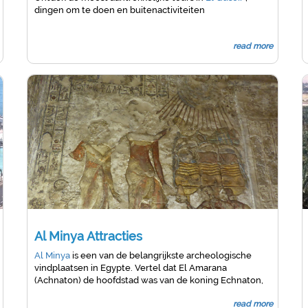
dingen om te doen en buitenactiviteiten
read more
Al Minya Attracties
Al Minya
is een van de belangrijkste archeologische
vindplaatsen in Egypte. Vertel dat El Amarana
(Achnaton) de hoofdstad was van de koning Echnaton,
door sommigen de ketterse koning genoemd.
Bani
read more
Hassan
met de verbazingwekkende graven van de