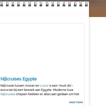
Nijlcruises Egypte
Nijlcruise tussen Aswan en
Luxor
is een 'must do'-
excursie bij een bezoek aan Egypte. Moderne luxe
Nijlcruises
chepen hebben er alles aan gedaan om het
grootste comfort te creëren en ervoor te zorgen dat
read more
het beste entertainment beschikbaar is, waardoor u een