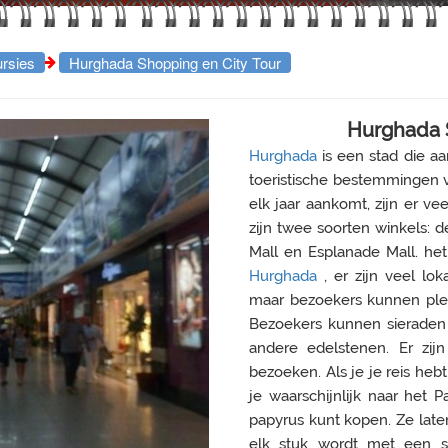
rsies
Hurghada Shopping en City Tour
Hurghada 
Hurghada
is een stad die a
toeristische bestemmingen v
elk jaar aankomt, zijn er v
zijn twee soorten winkels: d
Mall en Esplanade Mall. het
Hurghada
, er zijn veel l
maar bezoekers kunnen plek
Bezoekers kunnen sieraden k
andere edelstenen. Er zij
bezoeken. Als je je reis heb
je waarschijnlijk naar het
papyrus kunt kopen. Ze late
elk stuk wordt met een st