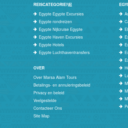
REISCATEGORIEﾃ起
EGY
Egypte Egypte Excursies
A
Egypte rondreizen
C
Egypte Nijlcruise Egypte
E
Egypte Haven Excursies
E
Egypte Hotels
E
Egypte Luchthaventransfers
E
E
OVER
H
L
Over Marsa Alam Tours
M
Betalings- en annuleringsbeleid
M
Privacy en beleid
M
Veelgestelde
P
Contacteer Ons
Site Map