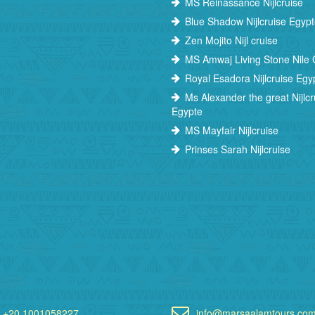
MS Reinassance Nijlcruise
Blue Shadow Nijlcruise Egyp
Zen Mojito Nijl cruise
MS Amwaj Living Stone Nile 
Royal Esadora Nijlcruise Egy
Ms Alexander the great Nijlcr
Egypte
MS Mayfair Nijlcruise
Prinses Sarah Nijlcruise
+20 1001058227
info@marsaalamtours.co