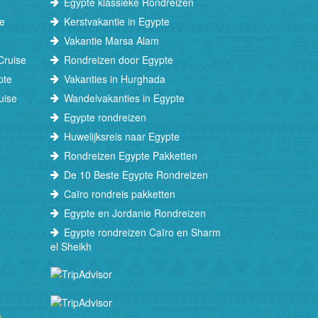
Egypte klassieke Rondreizen
te
Kerstvakantie in Egypte
Vakantie Marsa Alam
Cruise
Rondreizen door Egypte
pte
Vakanties in Hurghada
uise
Wandelvakanties in Egypte
Egypte rondreizen
Huwelijksreis naar Egypte
Rondreizen Egypte Pakketten
De 10 Beste Egypte Rondreizen
Caïro rondreis pakketten
Egypte en Jordanie Rondreizen
Egypte rondreizen Caïro en Sharm
el Sheikh
m