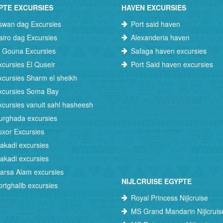
PTE EXCURSIES
HAVEN EXCURSIES
swan dag Excursies
Port said haven
airo dag Excursies
Alexanderia haven
l Gouna Excursies
Safaga haven excursies
xcursies El Quseir
Port Said haven excursies
xcursies Sharm el sheikh
xcursies Soma Bay
xcursies vanuit sahl hasheesh
urghada excursies
uxor Excursies
akadi excursies
akadi excursies
arsa Alam excursies
NIJLCRUISE EGYPTE
ortghalib excursies
Royal Princess Nijlcruise
MS Grand Mandarin Nijlcruis