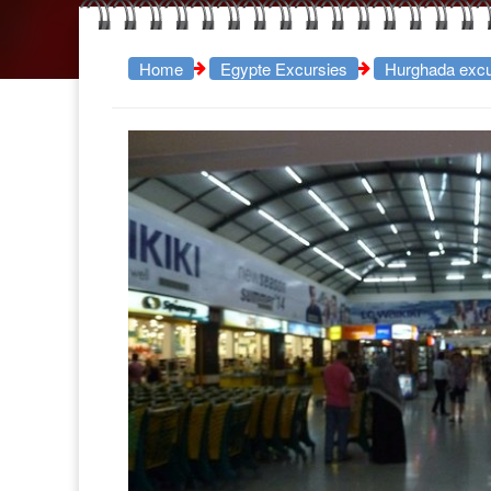
Home
Egypte Excursies
Hurghada excu