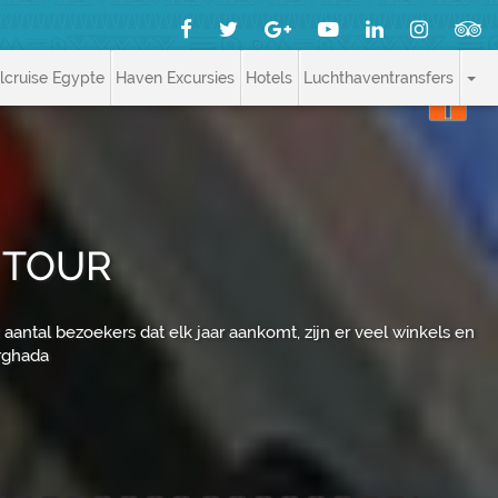
jlcruise Egypte
Haven Excursies
Hotels
Luchthaventransfers
 TOUR
aantal bezoekers dat elk jaar aankomt, zijn er veel winkels en
rghada