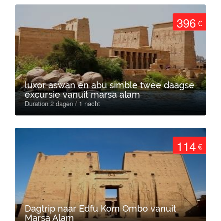
396
€
luxor aswan en abu simble twee daagse
excursie vanuit marsa alam
Duration 2 dagen / 1 nacht
114
€
Dagtrip naar Edfu Kom Ombo vanuit
Marsa Alam