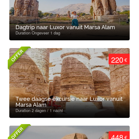
Dagtrip naar Luxor vanuit Marsa Alam
Duration Ongeveer 1 dag
OFFER
220
€
Twee daagse excursie naar Luxor vanuit
Marsa Alam
Duration 2 dagen / 1 nacht
OFFER
448
€