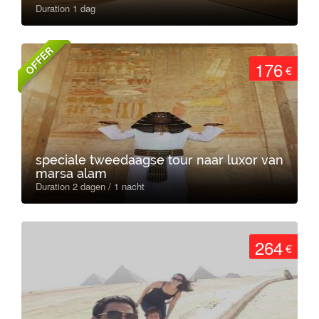
Duration 1 dag
OFFER
176
€
speciale tweedaagse tour naar luxor van
marsa alam
Duration 2 dagen / 1 nacht
264
€