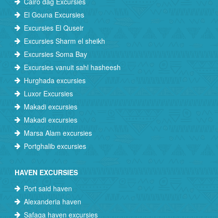
Cairo dag Excursies
El Gouna Excursies
Excursies El Quseir
Excursies Sharm el sheikh
Excursies Soma Bay
Excursies vanuit sahl hasheesh
Hurghada excursies
Luxor Excursies
Makadi excursies
Makadi excursies
Marsa Alam excursies
Portghalib excursies
HAVEN EXCURSIES
Port said haven
Alexanderia haven
Safaga haven excursies