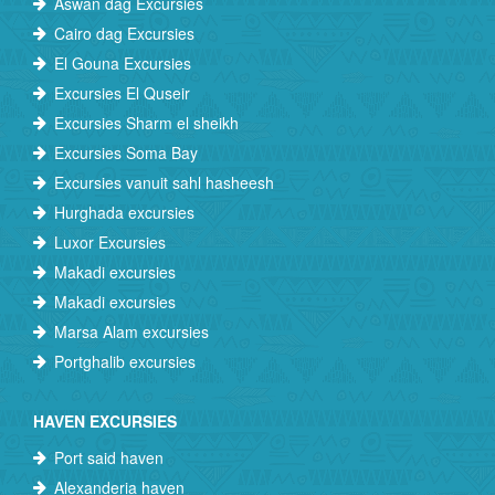
Aswan dag Excursies
Cairo dag Excursies
El Gouna Excursies
Excursies El Quseir
Excursies Sharm el sheikh
Excursies Soma Bay
Excursies vanuit sahl hasheesh
Hurghada excursies
Luxor Excursies
Makadi excursies
Makadi excursies
Marsa Alam excursies
Portghalib excursies
HAVEN EXCURSIES
Port said haven
Alexanderia haven