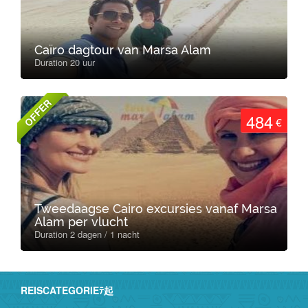
Caïro dagtour van Marsa Alam
Duration 20 uur
OFFER
484
€
Tweedaagse Cairo excursies vanaf Marsa
Alam per vlucht
Duration 2 dagen / 1 nacht
REISCATEGORIEﾃ起