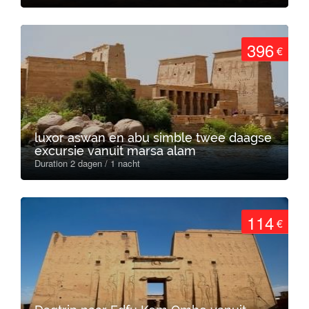
396
€
luxor aswan en abu simble twee daagse
excursie vanuit marsa alam
Duration 2 dagen / 1 nacht
114
€