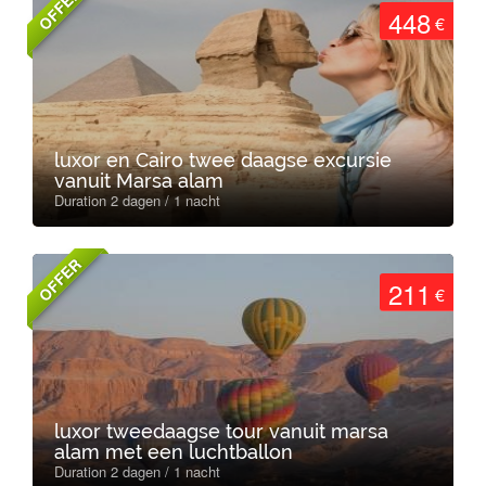
OFFER
448
€
luxor en Cairo twee daagse excursie
vanuit Marsa alam
Duration 2 dagen / 1 nacht
OFFER
211
€
luxor tweedaagse tour vanuit marsa
alam met een luchtballon
Duration 2 dagen / 1 nacht