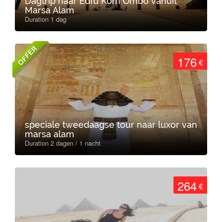
Dagtrip naar Edfu Kom Ombo vanuit
Marsa Alam
Duration 1 dag
OFFER
176
€
speciale tweedaagse tour naar luxor van
marsa alam
Duration 2 dagen / 1 nacht
264
€